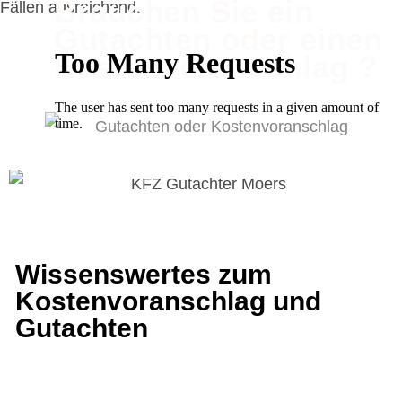
Brauchen Sie ein
Fällen ausreichend.
Gutachten oder einen
Kostenvoranschlag ?
Wissenswertes zum
Kostenvoranschlag und
Gutachten